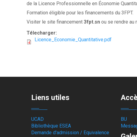
de la Licence Professionnelle en Économie Quantitat
Formation éligible pour les financements du 3FPT.
Visiter le site financement
3fpt.sn
ou se rendre au 
Télecharger:
Licence_Economie_Quantitative.pdf
Liens utiles
Accè
UCAD
BU
Bibliothèque ESEA
Messag
Demande d'admission / Equivalence
Gale