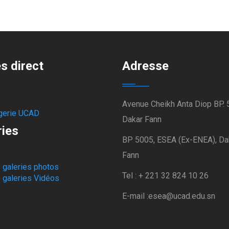
s direct
Adresse
Avenue Cheikh Anta Diop BP.
erie UCAD
Dakar Fann
ries
BP 5005, ESEA (Ex-ENEA), Da
Fann
s galeries photos
Tel : + 221 32 824 10 26
s galeries Vidéos
E-mail :esea@ucad.edu.sn