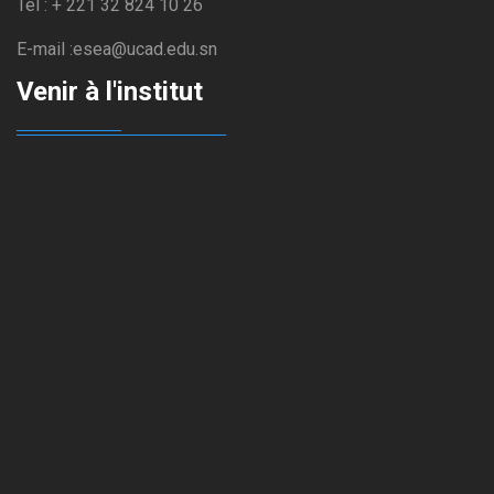
Tel : + 221 32 824 10 26
E-mail :esea@ucad.edu.sn
Venir à l'institut